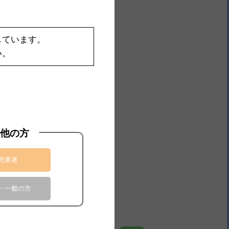
しています。
い。
他の方
売業者
・一般の方