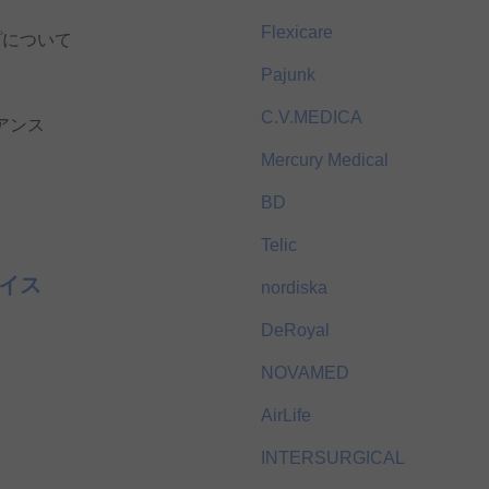
Flexicare
プについて
Pajunk
C.V.MEDICA
アンス
Mercury Medical
BD
Telic
イス
nordiska
DeRoyal
NOVAMED
AirLife
INTERSURGICAL