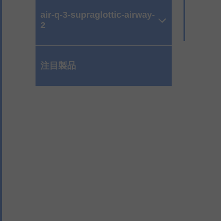
air-q-3-supraglottic-airway-
2
注目製品