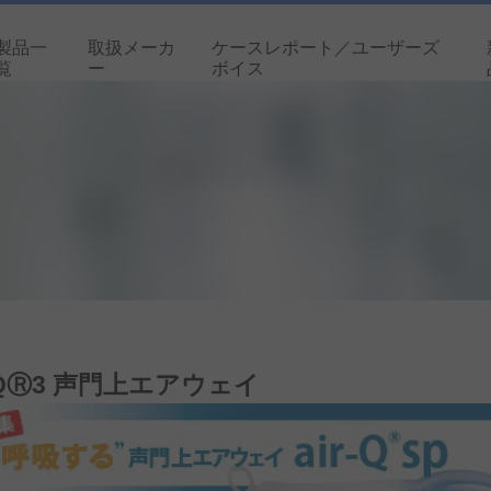
製品一
取扱メーカ
ケースレポート／ユーザーズ
覧
ー
ボイス
r-QⓇ3 声門上エアウェイ