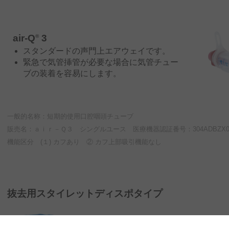
air-Q
3
®
スタンダードの声門上エアウェイです。
緊急で気管挿管が必要な場合に気管チュー
ブの装着を容易にします。
一般的名称：短期的使用口腔咽頭チューブ
販売名：ａｉｒ－Ｑ３ シングルユース 医療機器認証番号：304ADBZX00
機能区分 (１) カフあり ② カフ上部吸引機能なし
抜去用スタイレットディスポタイプ