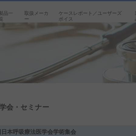
製品一
取扱メーカ
ケースレポート／ユーザーズ
覧
ー
ボイス
学会・セミナー
回日本呼吸療法医学会学術集会