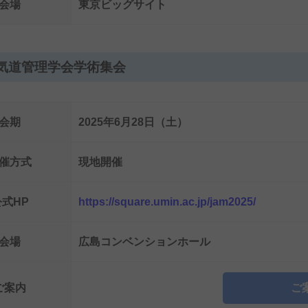
会場
東京ビッグサイト
気道管理学会学術集会
会期
2025年6月28日（土）
催方式
現地開催
公式HP
https://square.umin.ac.jp/jam2025/
会場
広島コンベンションホール
ご案内
ご