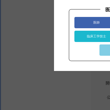
医
医師
臨床工学技士
第21
The 2
開