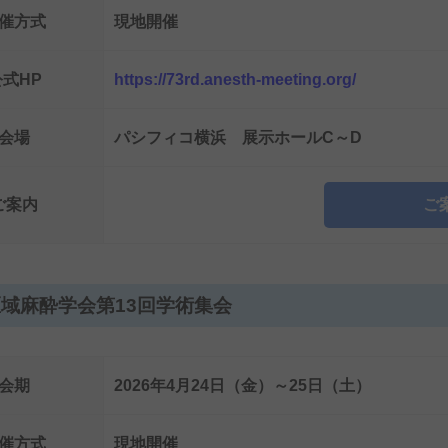
催方式
現地開催
公式HP
https://73rd.anesth-meeting.org/
会場
パシフィコ横浜 展示ホールC～D
ご案内
ご
域麻酔学会第13回学術集会
会期
2026年4月24日（金）～25日（土）
催方式
現地開催