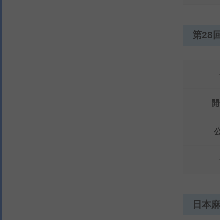
第28
開
日本麻