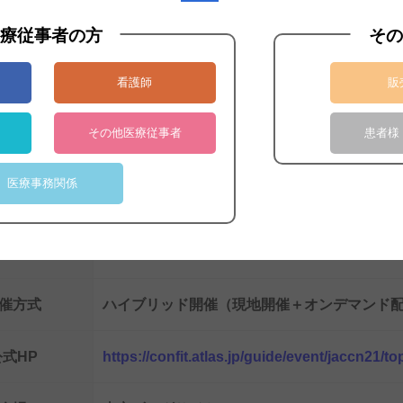
療従事者の方
その
ご案内
ご
看護師
販
その他医療従事者
患者様
回日本クリティカルケア看護学会学術集会
1st Annual Meeting of Japan Academy of Critical
医療事務関係
2025年7月5日（土） ～ 7月6日（日） 、オ
会期
月31日（日）
催方式
ハイブリッド開催（現地開催＋オンデマンド
公式HP
https://confit.atlas.jp/guide/event/jaccn21/t