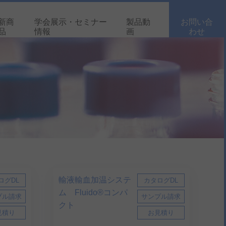
新商
学会展示・セミナー
製品動
お問い合
品
情報
画
わせ
輸液輸血加温システ
ログDL
カタログDL
ム Fluido®コンパ
プル請求
サンプル請求
クト
見積り
お見積り