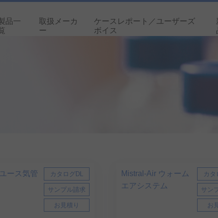
製品一
取扱メーカ
ケースレポート／ユーザーズ
覧
ー
ボイス
ユース気管
Mistral-Air ウォーム
カタログDL
カタ
エアシステム
サンプル請求
サン
お見積り
お