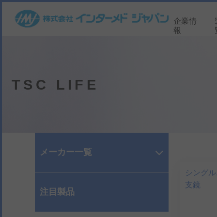
企業情
報
TSC LIFE
メーカー一覧
シングル
支鏡
注目製品