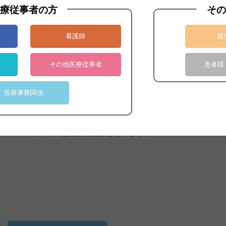
専用の延長ケーブルを使用して各社患者モニター装置、温
療従事者の方
その
YSI400用
看護師
販
YSI400シリーズと互換性のある機器でお使いいただけます。
※6.0ｍタイプは受注発注品となります。
その他医療従事者
患者様
医療事務関係
フィリップス用
フィリップスモニター用の2ピンタイプのコードです。
※6.0ｍタイプは受注発注品となります。