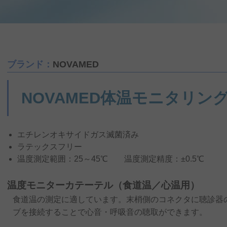
ブランド：
NOVAMED
NOVAMED体温モニタリン
エチレンオキサイドガス滅菌済み
ラテックスフリー
温度測定範囲：25～45℃ 温度測定精度：±0.5℃
温度モニターカテーテル（食道温／心温用）
食道温の測定に適しています。末梢側のコネクタに聴診器
ブを接続することで心音・呼吸音の聴取ができます。