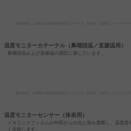
一般的名称：人体開口部単回使用体温計プローブ 販売名：温度モニターカテーテル 医療
温度モニターカテーテル（鼻咽頭温／直腸温用）
鼻咽頭温および直腸温の測定に適しています。
一般的名称：人体開口部単回使用体温計プローブ 販売名：温度モニターカテーテル 医療
温度モニターセンサー（体表用）
メタリックフィルムが外部からの光と熱を遮断し、温度変
く反映します。