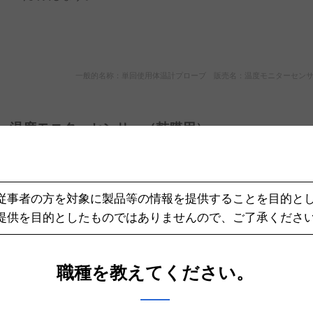
一般的名称：単回使用体温計プローブ 販売名：温度モニターセンサー 医
温度モニターセンサー（鼓膜用）
イヤホン型形状により外耳に挿入しやすく、鼓膜を傷つけ
フトPVC素材のセンサーです。
従事者の方を対象に製品等の情報を提供することを目的と
提供を目的としたものではありませんので、ご了承くださ
一般的名称：単回使用体温計プローブ 販売名：温度モニターセンサー 医
職種を教えてください。
延長ケーブル