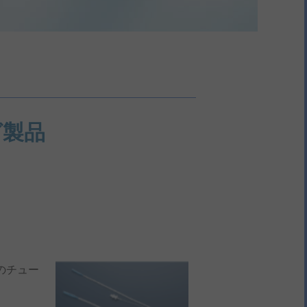
グ製品
のチュー