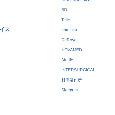
BD
Telic
イス
nordiska
DeRoyal
NOVAMED
AirLife
INTERSURGICAL
村田製作所
Sleepnet