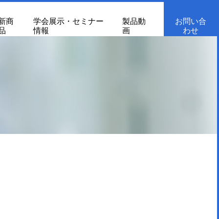
新商
学会展示・セミナー
製品動
お問い合
品
情報
画
わせ