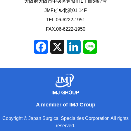
大阪府大阪市中央区道修町1丁目6番7号
JMFビル北浜01 14F
TEL.06-6222-1951
FAX.06-6222-1950
Facebook
X
LinkedIn
Line
A member of IMJ Group
Copyright © Japan Surgical Specialties Corporation All rights
reserved.