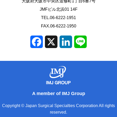
大阪府大阪市中央区道修町1丁目6番7号
JMFビル北浜01 14F
TEL.06-6222-1951
FAX.06-6222-1950
Facebook
X
LinkedIn
Line
A member of IMJ Group
Copyright © Japan Surgical Specialties Corporation All rights
reserved.