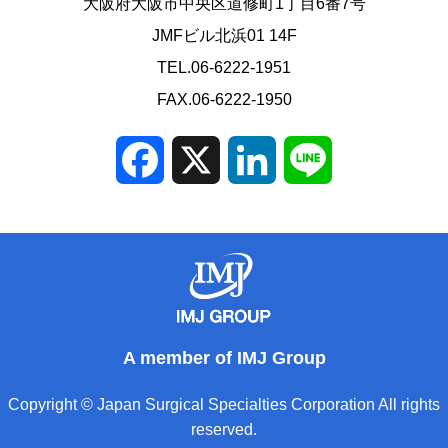
大阪府大阪市中央区道修町1丁目6番7号
JMFビル北浜01 14F
TEL.06-6222-1951
FAX.06-6222-1950
Facebook
X
LinkedIn
Line
A member of IMJ Group
Copyright © Japan Surgical Specialties Corporation All rights
reserved.