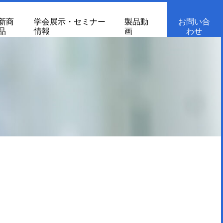
新商
学会展示・セミナー
製品動
お問い合
品
情報
画
わせ