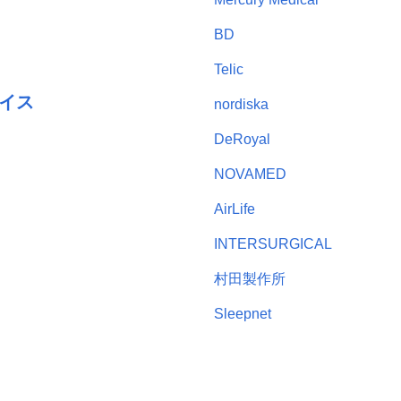
BD
Telic
イス
nordiska
DeRoyal
NOVAMED
AirLife
INTERSURGICAL
村田製作所
Sleepnet