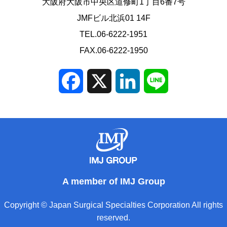
大阪府大阪市中央区道修町1丁目6番7号
JMFビル北浜01 14F
TEL.06-6222-1951
FAX.06-6222-1950
Facebook
X
LinkedIn
Line
A member of IMJ Group
Copyright © Japan Surgical Specialties Corporation All rights
reserved.