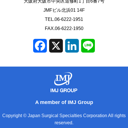
大阪府大阪市中央区道修町1丁目6番7号
JMFビル北浜01 14F
TEL.06-6222-1951
FAX.06-6222-1950
Facebook
X
LinkedIn
Line
A member of IMJ Group
Copyright © Japan Surgical Specialties Corporation All rights
reserved.