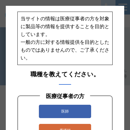
当サイトの情報は医療従事者の方を対象
に製品等の情報を提供することを目的と
しています。
一般の方に対する情報提供を目的とした
Case Report／User voice
ものではありませんので、ご了承くださ
ケースレポート／ユーザ
い。
ーズボイス
このサイトでは、医療関係者の皆様にお役立ていただける製品に関する情報を提供し
職種を教えてください。
※記載されている先生のご所属及び役職は作成当時
ております。
のものです。
医療従事者の方
古賀 聡⼈
先生
医師
兵庫県⽴⻄宮病院 ⿇酔科 医⻑