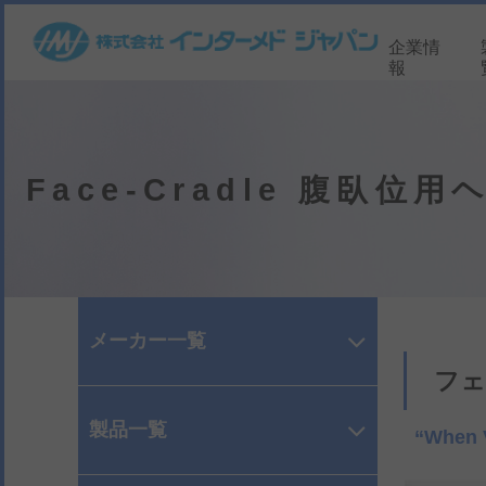
企業情
報
Face-Cradle 腹臥位
メーカー一覧
フェ
製品一覧
“When V