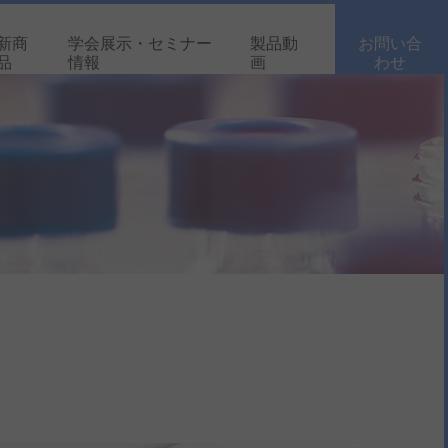
新商
学会展示・セミナー
製品動
お問い合
品
情報
画
わせ