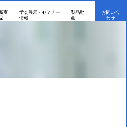
新商
学会展示・セミナー
製品動
お問い合
品
情報
画
わせ