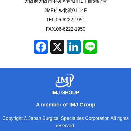
大阪府大阪市中央区道修町1丁目6番7号
JMFビル北浜01 14F
TEL.06-6222-1951
FAX.06-6222-1950
Facebook
X
LinkedIn
Line
A member of IMJ Group
Copyright © Japan Surgical Specialties Corporation All rights
reserved.