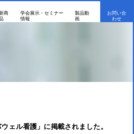
新商
学会展示・セミナー
製品動
お問い合
品
情報
画
わせ
バウェル看護」に掲載されました。