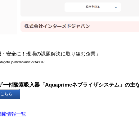
減・安全に！現場の課題解決に取り組む企業」
shigoto.jp/media/article/34901/
ザー付酸素吸入器「Aquaprimeネブライザシステム」の
はこちら
掲載情報一覧