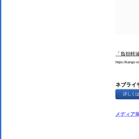
「負担軽
https://kango-o
ネブライ
詳しく
メディア