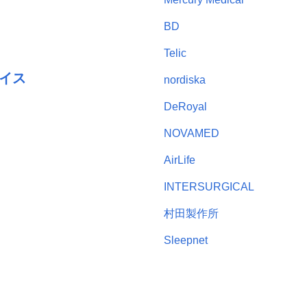
BD
Telic
イス
nordiska
DeRoyal
NOVAMED
AirLife
INTERSURGICAL
村田製作所
Sleepnet