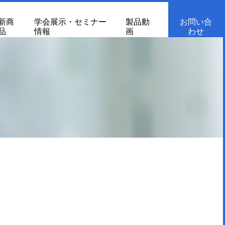
新商
学会展示・セミナー
製品動
お問い合
品
情報
画
わせ