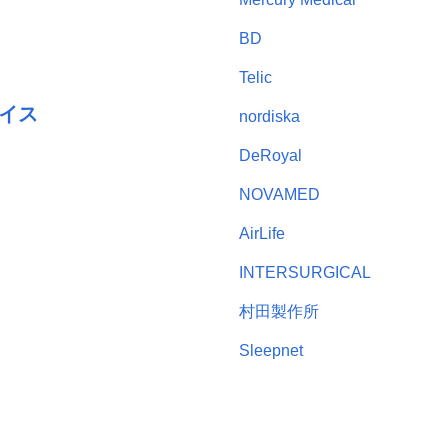
BD
Telic
イス
nordiska
DeRoyal
NOVAMED
AirLife
INTERSURGICAL
村田製作所
Sleepnet