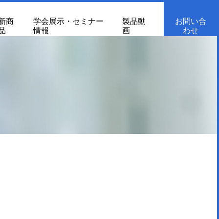
新商
学会展示・セミナー
製品動
お問い合
品
情報
画
わせ