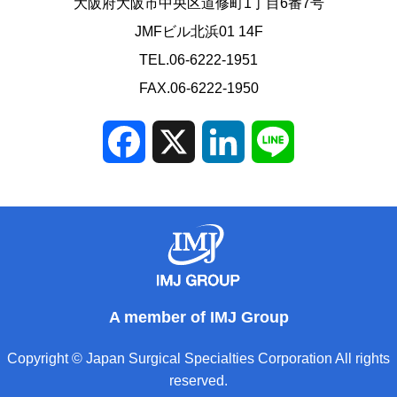
大阪府大阪市中央区道修町1丁目6番7号
JMFビル北浜01 14F
TEL.06-6222-1951
FAX.06-6222-1950
Facebook
X
LinkedIn
Line
A member of IMJ Group
Copyright © Japan Surgical Specialties Corporation All rights
reserved.