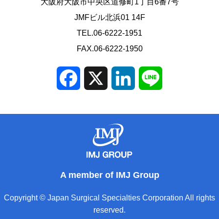
大阪府大阪市中央区道修町1丁目6番7号
JMFビル北浜01 14F
TEL.06-6222-1951
FAX.06-6222-1950
Facebook
X
LinkedIn
Line
A member of IMJ Group
Copyright © Japan Surgical Specialties Corporation All rights
reserved.