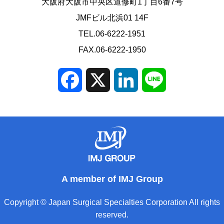
大阪府大阪市中央区道修町1丁目6番7号
JMFビル北浜01 14F
TEL.06-6222-1951
FAX.06-6222-1950
Facebook
X
LinkedIn
Line
A member of IMJ Group
Copyright © Japan Surgical Specialties Corporation All rights
reserved.