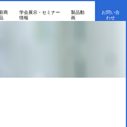
新商
学会展示・セミナー
製品動
お問い合
品
情報
画
わせ