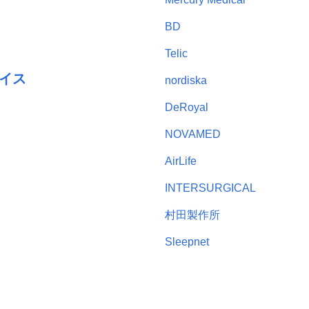
BD
Telic
イス
nordiska
DeRoyal
NOVAMED
AirLife
INTERSURGICAL
村田製作所
Sleepnet