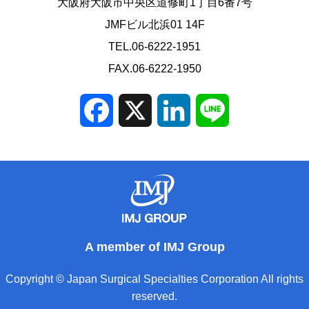
大阪府大阪市中央区道修町1丁目6番7号
JMFビル北浜01 14F
TEL.06-6222-1951
FAX.06-6222-1950
Facebook
X
LinkedIn
Line
A member of IMJ Group
Copyright © Japan Surgical Specialties Corporation All rights
reserved.