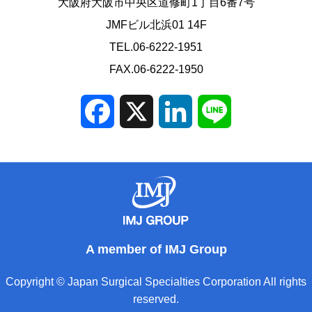
大阪府大阪市中央区道修町1丁目6番7号
JMFビル北浜01 14F
TEL.06-6222-1951
FAX.06-6222-1950
Facebook
X
LinkedIn
Line
A member of IMJ Group
Copyright © Japan Surgical Specialties Corporation All rights
reserved.