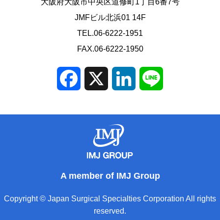
大阪府大阪市中央区道修町1丁目6番7号
JMFビル北浜01 14F
TEL.06-6222-1951
FAX.06-6222-1950
Facebook
X
LinkedIn
Line
A member of IMJ Group
Copyright © Japan Surgical Specialties Corporation All rights
reserved.