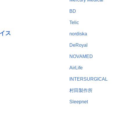
BD
Telic
イス
nordiska
DeRoyal
NOVAMED
AirLife
INTERSURGICAL
村田製作所
Sleepnet