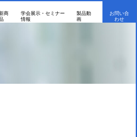
新商
学会展示・セミナー
製品動
お問い合
品
情報
画
わせ