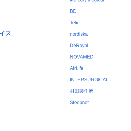
BD
Telic
イス
nordiska
DeRoyal
NOVAMED
AirLife
INTERSURGICAL
村田製作所
Sleepnet