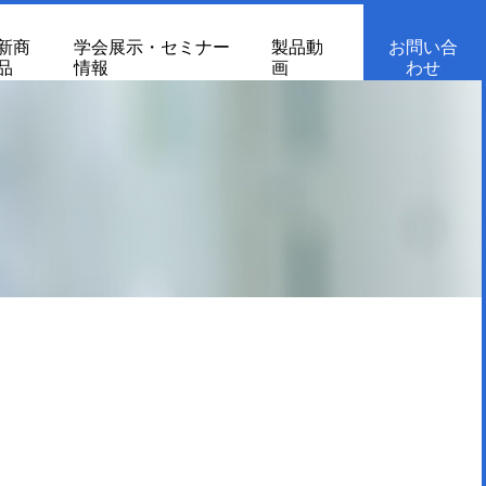
新商
学会展示・セミナー
製品動
お問い合
品
情報
画
わせ