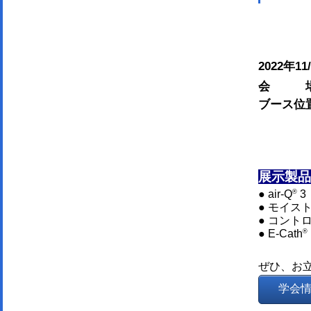
2022年11
会 場：
ブース位置
展示製品
®
● air-Q
3
● モイス
● コント
®
● E-Cath
ぜひ、お
学会