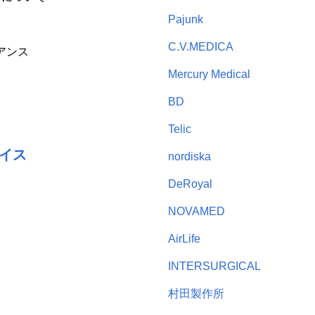
Pajunk
C.V.MEDICA
アンス
Mercury Medical
BD
Telic
イス
nordiska
DeRoyal
NOVAMED
AirLife
INTERSURGICAL
村田製作所