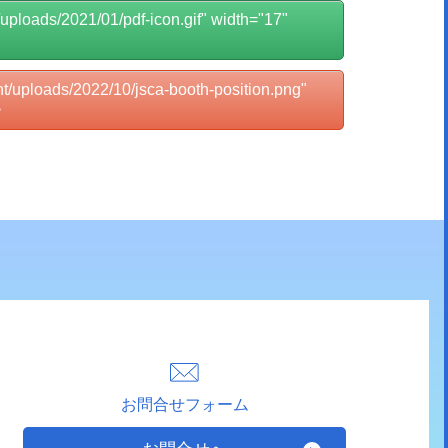
ploads/2021/01/pdf-icon.gif" width="17"
uploads/2022/10/jsca-booth-position.png"
>
お問合せフォーム