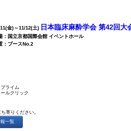
日本臨床麻酔学会 第42回大
/11(金)～11/12(土)
国立京都国際会館 イベントホール
：ブースNo.2
トプライム
ロールクリック
立ち寄りください。
情報一覧