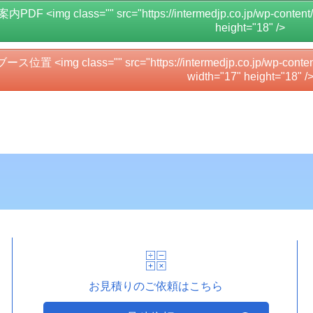
内PDF <img class="" src="https://intermedjp.co.jp/wp-content/u
height="18" />
位置 <img class="" src="https://intermedjp.co.jp/wp-content/
width="17" height="18" /
お見積りのご依頼はこちら