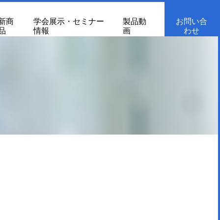
新商
学会展示・セミナー
製品動
お問い合
品
情報
画
わせ