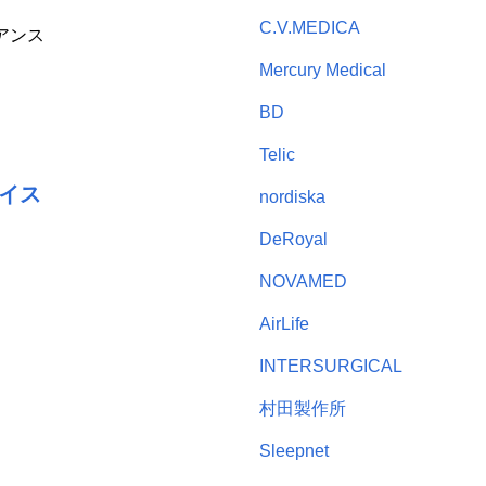
C.V.MEDICA
アンス
Mercury Medical
BD
Telic
イス
nordiska
DeRoyal
NOVAMED
AirLife
INTERSURGICAL
村田製作所
Sleepnet