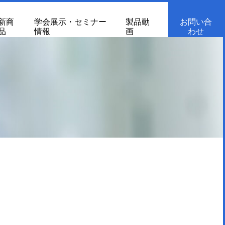
新商
学会展示・セミナー
製品動
お問い合
品
情報
画
わせ